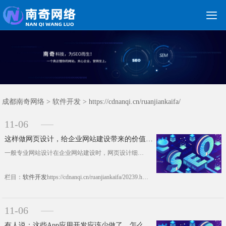

关键词优化
朋友圈广告
新媒体运营
网站建设
网站制作
竞价托管
网络营销
网络推广
软件开发
首页
成都南奇网络
>
软件开发
> https://cdnanqi.cn/ruanjiankaifa/
11-06
这样做网页设计，给企业网站建设带来的价值很大!
一般专业网站设计在企业网站建设时，网页设计细节都会做的很好，尤其是采用一定方法技巧做的网页设计对网站价值很大，南奇专业网站设计公司老咖给大家分享一些网页设计巧方法。 建立网站时需要设计人员对每个元素进行精心的组合，而后设计搭配出适用公司网站的颜色搭配效果。页面创建完毕之后，要加大传播力度，在做站的过程中，有一点务必要坚持，那就是注意自己企业带给人的印象。 &n......https://cdnanqi.cn/ruanjiankaifa/20239.html
栏目：
软件开发
https://cdnanqi.cn/ruanjiankaifa/20239.html
11-06
有人说：这些App应用开发应该少做了，怎么回事?