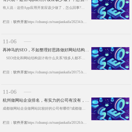
有人说：这些App应用开发应该少做了，怎么回事?扎堆各大高校圈子里，你会发现，很多毕业生除了要找工作之外，还要用优惠的价格租到合适的房子，于是乎打开租房App，好家伙，几十款租房软件，让人看的眼花缭乱，该使用哪一个呢?看看评级口碑吧，好一点的几十万条评价，差一点的几条，几十条评价，那么，这些租房App究竟哪一款手里的真实房源多呢，那些差的App也不少，和街边贴出的小广告有区别? &nb......https://cdnanqi.cn/ruanjiankaifa/20234.html
栏目：
软件开发
https://cdnanqi.cn/ruanjiankaifa/20234.html
11-06
再神马的SEO，不如整理好思路做好网站结构设计!
SEO优化和网站结构设计有什么关系?很多人都不明白，这里成都南奇网页设计公司提醒大家，网站设计我们知道要做好网站设计流程、网站设计方案、事先要参考一些网站设计案例比较好，这样会很清楚网站版面设计等等，对网站的设计十分有帮助，小蒙想说的是什么呢?如果企业的网站设计对后期网站优化期望很高的话，或者说网站营销效果和网站结构设计关系很大，这......https://cdnanqi.cn/ruanjiankaifa/20175.html
栏目：
软件开发
https://cdnanqi.cn/ruanjiankaifa/20175.html
11-06
杭州做网站企业排名，有实力的公司有没有，如何选择?
成都做网站企业做网站比较好的公司有哪些?成都做网站的公司哪家好?很多企业在做网站的时候都面临着这样两难的选择，想要网站建设公司好，又要网站建设公司排名靠前，甚至是企业网站建设希望合作的网站建设公司专业、价格便宜、售后服务24小时免费，这样的网站建设公司哪家好?呵呵呵，相信没有哪家好的网站建设公司有时间接这样的业务吧。 成都做网站的公司哪家好?有名气，有排名的网站建设公司，性价比又好的网站建设公......https://cdnanqi.cn/ruanjiankaifa/20126.html
栏目：
软件开发
https://cdnanqi.cn/ruanjiankaifa/20126.html