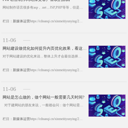
网站制作语言很多有asp，.net，JSP,PHP等等，但是较为广泛使用的是PHP语言，PHP语言制作网站之所以深受客户喜欢，主要以下几点原因。 1、便于生成网站静态页面 PHP程序语言是将网站代码嵌入到HTML页面中，当网站服务器对网站的页面进行处理时，能够解析并执行这些代码，并将网站内容输出嵌入到HTML页面中，从而达到网站静态页面生成。对于A......https://cdnanqi.cn/xinmeitiyunying/20302.html
栏目：
新媒体运营
https://cdnanqi.cn/xinmeitiyunying/20302.html
11-06
网站建设做优化如何提升内页优化效果，看这里就明白了
对于网站建设的优化来说，整体上升才会最佳选择，不能说网站只有首页被收入有排名，而内页却不然而知，这样的网站优化效果不是很好，权重也不会太高，好网站建设优化效果，不仅仅是首页被搜索引擎收入排名，内容也会被首页排名，下面成都南奇网站建设根据经验告诉大家，要如何提高网站建设内页优化效果。 一、一定要提升网站内页的价值。而内页的价值重点就体现在用户体验方面，能够对浏览的用户具有很......https://cdnanqi.cn/xinmeitiyunying/20292.html
栏目：
新媒体运营
https://cdnanqi.cn/xinmeitiyunying/20292.html
11-06
网站是怎么做的，做个网站一般需要几天时间?
对于建网站的朋友来说，一般都会问：做个网站需要多长时间，一般建立网站几天能做好?什么时候能看到网站整体设计效果?对于南奇专业做网站公司来说，一般都会根据客户需求而定，具体分析如下：......https://cdnanqi.cn/xinmeitiyunying/20286.html
栏目：
新媒体运营
https://cdnanqi.cn/xinmeitiyunying/20286.html