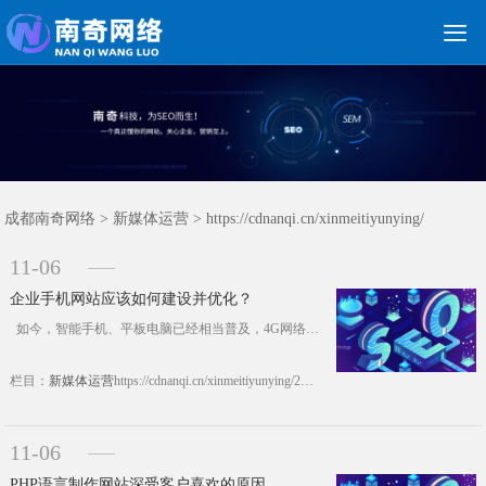

关键词优化
朋友圈广告
新媒体运营
网站建设
网站制作
竞价托管
网络营销
网络推广
软件开发
首页
成都南奇网络
>
新媒体运营
> https://cdnanqi.cn/xinmeitiyunying/
11-06
企业手机网站应该如何建设并优化？
如今，智能手机、平板电脑已经相当普及，4G网络的成熟、和即将来临的5G时代以及无处不在的WiFi网络，都告诉我们移动互联网时代的重要。其实早在2012年上半年手机上网终端就超过了PC终端，但实际上到目前为止，大多数的企业都没有企业手机网站，这将会他们在移动互联网时代失去商机。那么企业手机网站应该如何去建设，建设了手机站又该如何去优化呢?下面南奇网站建设就简单说说，企业手机......https://cdnanqi.cn/xinmeitiyunying/20337.html
栏目：
新媒体运营
https://cdnanqi.cn/xinmeitiyunying/20337.html
11-06
PHP语言制作网站深受客户喜欢的原因