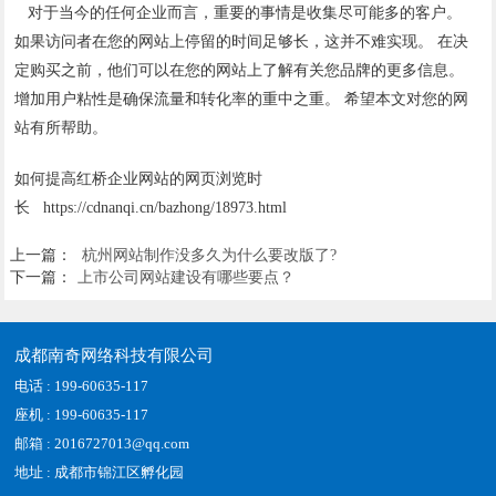
对于当今的任何企业而言，重要的事情是收集尽可能多的客户。
如果访问者在您的网站上停留的时间足够长，这并不难实现。 在决
定购买之前，他们可以在您的网站上了解有关您品牌的更多信息。
增加用户粘性是确保流量和转化率的重中之重。 希望本文对您的网
站有所帮助。
如何提高红桥企业网站的网页浏览时
长 https://cdnanqi.cn/bazhong/18973.html
上一篇：
杭州网站制作没多久为什么要改版了?
下一篇：
上市公司网站建设有哪些要点？
成都南奇网络科技有限公司
电话 : 199-60635-117
座机 : 199-60635-117
邮箱 : 2016727013@qq.com
地址 : 成都市锦江区孵化园