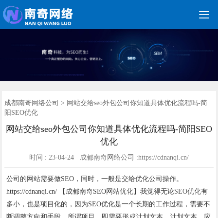

关键词优化
朋友圈广告
新媒体运营
网站建设
网站制作
竞价托管
网络营销
网络推广
软件开发
首页
成都南奇网络公司
>
网站交给seo外包公司你知道具体优化流程吗-简
阳SEO优化
网站交给seo外包公司你知道具体优化流程吗-简阳SEO
优化
时间 : 23-04-24 成都南奇网络公司 :https://cdnanqi.cn/
公司的网站需要做SEO，同时，一般是交给优化公司操作。
https://cdnanqi.cn/ 【成都南奇SEO
网站优化
】我觉得无论
SEO优化
有
多小，也是项目化的，因为SEO优化是一个长期的工作过程，需要不
断调整方向和手段。所谓项目，即需要形成计划文本，计划文本，应