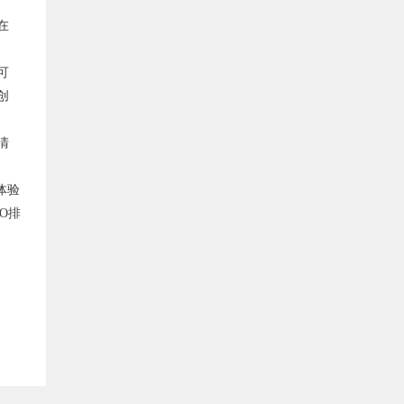
在
可
创
清
体验
O排
。