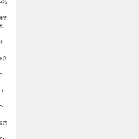
网站
接等
流
特
兼容
个
用
个
售范