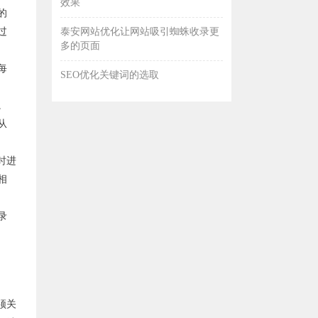
效果
的
过
泰安网站优化让网站吸引蜘蛛收录更
多的页面
每
SEO优化关键词的选取
。
从
时进
相
录
须关