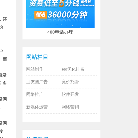
，还
始
400电话办理
户
网站栏目
。而
网站制作
seo优化排名
目录
朋友圈广告
竞价托管
到多
网络推广
软件开发
录网
新媒体运营
网络营销
，
录网
搜