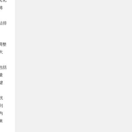
优化
将
站排
调整
大
包括
量
键
扰
到
内
来