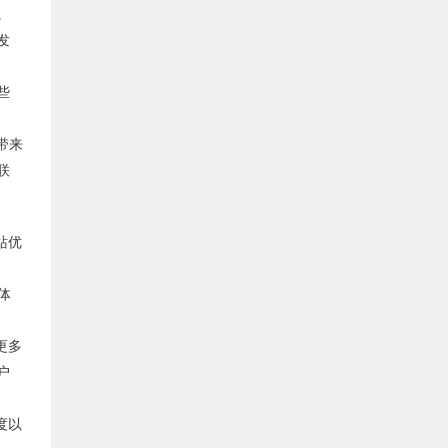
。
发
些
带来
联
站优
户体
更多
户
度以