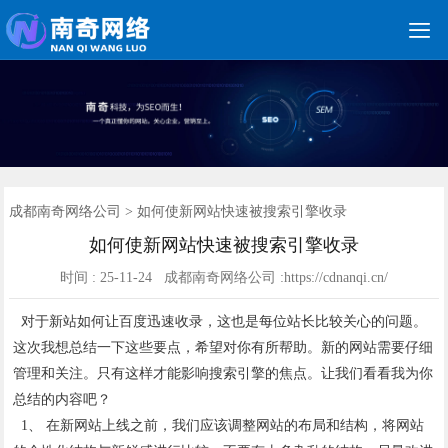

关键词优化
朋友圈广告
新媒体运营
网站建设
网站制作
竞价托管
网络营销
网络推广
软件开发
首页
成都南奇网络公司
>
如何使新网站快速被搜索引擎收录
如何使新网站快速被搜索引擎收录
时间 : 25-11-24 成都南奇网络公司 :https://cdnanqi.cn/
对于新站如何让百度迅速收录，这也是每位站长比较关心的问题。
这次我想总结一下这些要点，希望对你有所帮助。新的网站需要仔细
管理和关注。只有这样才能影响搜索引擎的焦点。让我们看看我为你
总结的内容吧？
1、 在新网站上线之前，我们应该调整网站的布局和结构，将网站