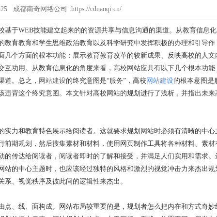
-25 成都南奇网络公司 :https://cdnanqi.cn/
校基于WEB技能建立起来的的资源共享与信息沟通的渠道。从教育信息化
的教育教育和学生思维政治教育以及科学研究中发挥积极的办理和引导作
面几个方面的根本功能：展示教育教育改革的较新成果、反映高校的人文
交互功用。从教育信息化的角度来看，高校网站应具有以下几个根本功能
渠道。总之，
网站建设
的终究意图是“服务”，高校
网站建设
的根本意图是
该违背这个终究意图。本文针对高校网站的规划进行了浅析，并指出未来
的实力和教育特色展示给阅读者。这就要求规划网站时必须有清晰的中心
行前期规划，然后搜集素材和材料，使用网页制作工具将各种材料、素材
动的传达给阅读者，阅读者即时的了解和接受，并满足人们实用和需求。
网站的中心主题时，也应该经过独特的风格和激烈的视觉冲击力来杰出规
关系、视觉秩序及彼此间的逻辑性来杰出。
由点、线、面构成。网站布局较重要的是，规划者怎么把内在和方式奇妙