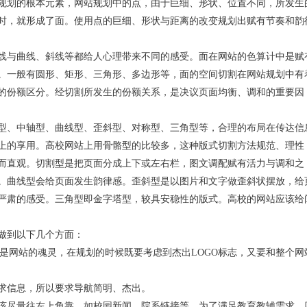
规划的根本元素，网站规划中的点，由于巨细、形状、位置不同，所发生
时，就形成了面。使用点的巨细、形状与距离的改变规划出赋有节奏和韵
线与曲线、斜线等都给人心理带来不同的感受。面在网站的色算计中是赋
。一般有圆形、矩形、三角形、多边形等，面的空间切割在网站规划中有
的份额区分。经切割所发生的份额关系，是决议页面均衡、调和的重要因
型、中轴型、曲线型、歪斜型、对称型、三角型等，合理的布局在传达信
上的享用。高校网站上用骨骼型的比较多，这种版式切割方法规范、理性
而直观。切割型是把页面分成上下或左右栏，图文调配赋有活力与调和之
。曲线型会给页面发生韵律感。歪斜型是以图片和文字做歪斜状摆放，给
严肃的感受。三角型即金字塔型，较具安稳性的版式。高校的网站应该给
做到以下几个方面：
志是网站的魂灵，在规划的时候既要考虑到杰出LOGO标志，又要和整个网
求信息，所以要求导航简明、杰出。
该尽量往左上角靠，如校园新闻，院系链接等。为了满足教育教辅需求，