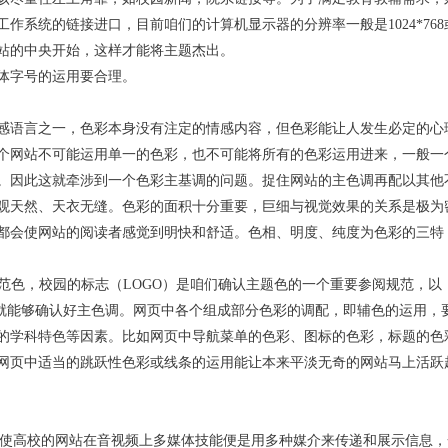
作系统的链接进口，目前咱们的计算机显示器的分辨率一般是1024*768
站的中央开始，这样才能将主题杰出。
体字号的运用要合理。
感语言之一，色彩本身没有注定的情感内容，但色彩能让人发生必定的心
个网站不可能运用单一的色彩，也不可能将所有的色彩运用进来，一般一
。因此这就牵涉到一个色彩主基调的问题。捉住网站的主色调再配以其他
观天然、天衣无缝。色彩的面积十分重要，巨细与视觉效果的关系是极为
都会使网站的阅读者感觉到明快和舒适。色相、明度、纯度为色彩的三特
范色，校园的标志（LOGO）是咱们确认主题色的一个重要参阅规范，以
，就能够确认好主色调。网页中各个组成部分色彩的调配，即辅色的运用，
的学科特色等因素。比如网页中导航菜单的色彩、图标的色彩，标题的色
网页中适当的跳跃性色彩或线条的运用能让本来平淡无奇的网站马上活跃
，使高校的网站在音视频上多媒体技能便是用多种媒介来传递和展示信息，