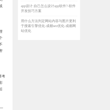
或
app设计:自己怎么设计app软件?-软件
开发技巧方案
用什么方法判定网站内容与图片更利
于搜索引擎优化-成都seo优化-成都网
站优化
理
个
不
密
要考
彩
起
一