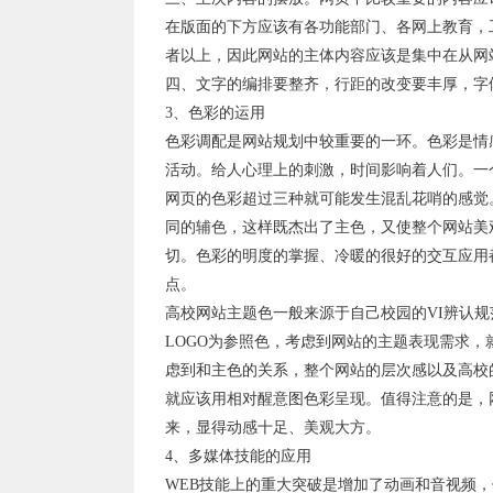
在版面的下方应该有各功能部门、各网上教育，工
者以上，因此网站的主体内容应该是集中在从网
四、文字的编排要整齐，行距的改变要丰厚，字
3、色彩的运用
色彩调配是网站规划中较重要的一环。色彩是情
活动。给人心理上的刺激，时间影响着人们。一
网页的色彩超过三种就可能发生混乱花哨的感觉
同的辅色，这样既杰出了主色，又使整个网站美
切。色彩的明度的掌握、冷暖的很好的交互应用
点。
高校网站主题色一般来源于自己校园的VI辨认规
LOGO为参照色，考虑到网站的主题表现需求
虑到和主色的关系，整个网站的层次感以及高校
就应该用相对醒意图色彩呈现。值得注意的是，
来，显得动感十足、美观大方。
4、多媒体技能的应用
WEB技能上的重大突破是增加了动画和音视频