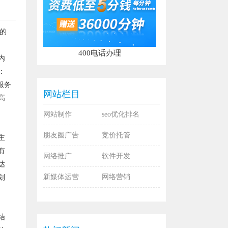
的
400电话办理
内
：
服务
网站栏目
高
网站制作
seo优化排名
朋友圈广告
竞价托管
主
有
网络推广
软件开发
达
新媒体运营
网络营销
划
结