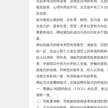
合起来传达给阅读者，这便是合理的布局。点是
视觉效果、心理作用也不同。当页面中有三个点
的页面。
做为视觉元素的线，在长度、粗细、实与虚、直
生命力的，面有长度、宽度，具有位置和方向性
重要的地位，网站规划的成功与否往往取决于面
素。
网站的版式的根本类型有骨骼型、满版型、切割
的一起，也会让那个人发生感官上的美感和精神
给人以调和、理性美。满板型的视觉效果较激烈
美。中轴型以中间为分界给人安稳、舒畅的感觉
面激烈的动感。对称型比较常见，给人以安稳、
读者文本机构一致，布局风格共同的界面。
网站无论是哪种版式，在规划网站版式的时候应
一、要确认?校园的标志（LOGO）的位置。标
调和一致。
二、导航要清晰。导航能协助阅读者快速找到需
三、主次内容的摆放。网页中比较重要的内容应