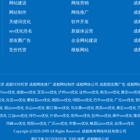
网站建设
网络营销
成
网站制作
网络推广
成
关键词优化
软件开发
成
seo优化排名
新媒体运营
成
朋友圈广告
企业网站建设
成
竞价托管
模板网站
成
托管
成都SEM托管
成都网络推广
成都网站制作
成都网络公司
成都朋友圈广告
成都网
川seo优化
成都seo优化
宜宾seo优化
泸州seo优化
达州seo优化
南充seo优化
雅安seo优
优化
自贡seo优化
攀枝花seo优化
德阳seo优化
绵阳seo优化
巴中seo优化
广元seo优化
资
优化
眉山seo优化
乐山seo优化
都江堰seo优化
马尔康seo优化
西昌seo优化
康定seo优化
万
o优化
江油seo优化
绵竹seo优化
什邡seo优化
崇州seo优化
彭州seo优化
阆中seo优化
隆昌
邛崃seo优化
简阳seo优化
广汉seo优化
华蓥seo优化
峨眉山seo优化
会理seo优化
Copyright @2020-2099 All Rights Reserved. 成都南奇网络科技有限公司
蜀ICP备2022028105号
XML地图
成都网络公司