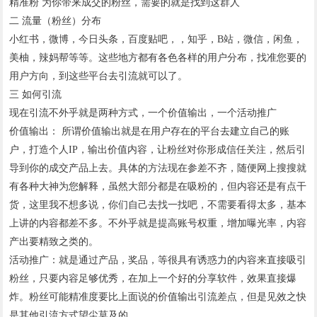
精准粉 为你带来成交的粉丝，需要的就是找到这群人
二 流量（粉丝）分布
小红书，微博，今日头条，百度贴吧，，知乎，B站，微信，闲鱼，
美柚，辣妈帮等等。这些地方都有各色各样的用户分布，找准您要的
用户方向，到这些平台去引流就可以了。
三 如何引流
现在引流不外乎就是两种方式，一个价值输出，一个活动推广
价值输出： 所谓价值输出就是在用户存在的平台去建立自己的账
户，打造个人IP，输出价值内容，让粉丝对你形成信任关注，然后引
导到你的成交产品上去。具体的方法现在参差不齐，随便网上搜搜就
有各种大神为您解释，虽然大部分都是在吸粉的，但内容还是有点干
货，这里我不想多说，你们自己去找一找吧，不需要看得太多，基本
上讲的内容都差不多。不外乎就是提高账号权重，增加曝光率，内容
产出要精致之类的。
活动推广：就是通过产品，奖品，等很具有诱惑力的内容来直接吸引
粉丝，只要内容足够优秀，在加上一个好的分享软件，效果直接爆
炸。粉丝可能精准度要比上面说的价值输出引流差点，但是见效之快
是其他引流方式望尘莫及的。