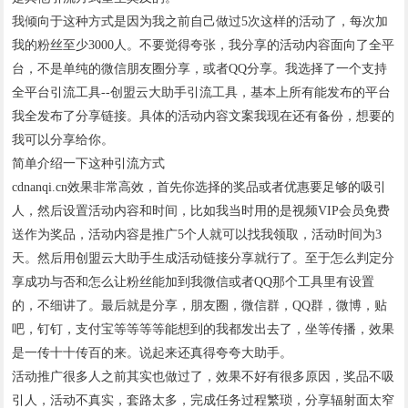
我倾向于这种方式是因为我之前自己做过5次这样的活动了，每次加
我的粉丝至少3000人。不要觉得夸张，我分享的活动内容面向了全平
台，不是单纯的微信朋友圈分享，或者QQ分享。我选择了一个支持
全平台引流工具--创盟云大助手引流工具，基本上所有能发布的平台
我全发布了分享链接。具体的活动内容文案我现在还有备份，想要的
我可以分享给你。
简单介绍一下这种引流方式
cdnanqi.cn效果非常高效，首先你选择的奖品或者优惠要足够的吸引
人，然后设置活动内容和时间，比如我当时用的是视频VIP会员免费
送作为奖品，活动内容是推广5个人就可以找我领取，活动时间为3
天。然后用创盟云大助手生成活动链接分享就行了。至于怎么判定分
享成功与否和怎么让粉丝能加到我微信或者QQ那个工具里有设置
的，不细讲了。最后就是分享，朋友圈，微信群，QQ群，微博，贴
吧，钉钉，支付宝等等等等能想到的我都发出去了，坐等传播，效果
是一传十十传百的来。说起来还真得夸夸大助手。
活动推广很多人之前其实也做过了，效果不好有很多原因，奖品不吸
引人，活动不真实，套路太多，完成任务过程繁琐，分享辐射面太窄