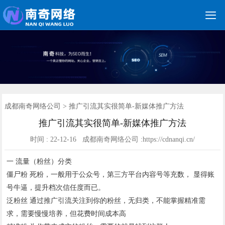

关键词优化
朋友圈广告
新媒体运营
网站建设
网站制作
竞价托管
网络营销
网络推广
软件开发
首页
成都南奇网络公司
>
推广引流其实很简单-新媒体推广方法
推广引流其实很简单-新媒体推广方法
时间 : 22-12-16 成都南奇网络公司 :https://cdnanqi.cn/
一 流量（粉丝）分类
僵尸粉 死粉，一般用于公众号，第三方平台内容号等充数， 显得账
号牛逼，提升档次信任度而已。
泛粉丝 通过推广引流关注到你的粉丝，无归类，不能掌握精准需
求，需要慢慢培养，但花费时间成本高