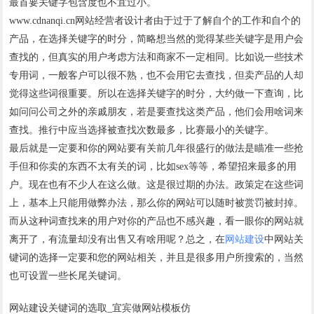
最首要关键字包含度也不宜过小。
www.cdnanqi.cn网站经营者设计者由于过于了解自个的工作和自个的
产品，在选择关键字的时分，简略想当然的觉得某些关键字是用户会
查找的，但真实的用户考虑方法和商家不一定相同。比如说一些技术
专用词，一般客户可以很不熟，也不会用它去查找，但卖产品的人却
觉得这些词很重要。所以在选择关键字的时分，大约做一下查询，比
如问问公司之外的亲戚朋友，若是要查找这类产品，他们会用啥词来
查找。推行中应当选择被查找次数最多，比赛最小的关键字。
最后就是一定要和你的网站要有关前几年很盛行的做法是瞄准一些抢
手但和你卖的东西不太有关的词，比如sex等等，希望招来最多的用
户。现在也有不少人在这么做。这是很过期的办法。政策定在这些词
上，基本上只能用做弊办法，那么你的网站可以随时被赏罚被封掉。
而从这种词查找来的用户对你的产品也不感兴趣，看一眼你的网站就
离开了，有流量却没有出售又有啥用呢？总之，在
网站建设
中网站关
键词的选择一定要和您的网站相关，并且是很多用户所搜索的，当然
也可设置一些长尾关键词。
网站建设关键词的选取_宜宾做网站模板仿