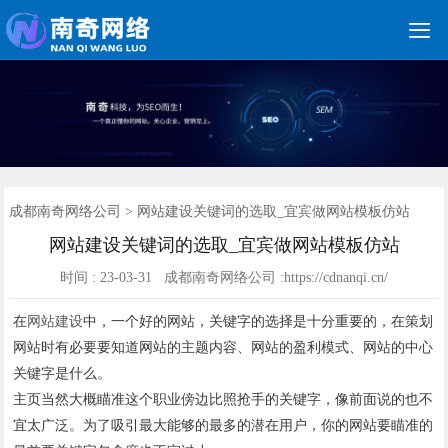

关键词优化
朋友圈广告
新媒体运营
网站建设
网站制作
竞价托管
网络营销
网络推广
软件开发
首页
成都南奇网络公司
>
网站建设关键词的选取_宜宾做网站模板仿站
网站建设关键词的选取_宜宾做网站模板仿站
时间 : 23-03-31 成都南奇网络公司 :https://cdnanqi.cn/
在
网站建设
中，一个好的网站，关键字的选择是十分重要的，在策划
网站时有必要要知道网站的主题内容、网站的盈利模式、网站的中心
关键字是什么。
主页当然大概瞄准这个职业傍边比照抢手的关键字，像前面说的也不
宜太广泛。为了吸引最大能够的最多的潜在用户，你的网站要瞄准的