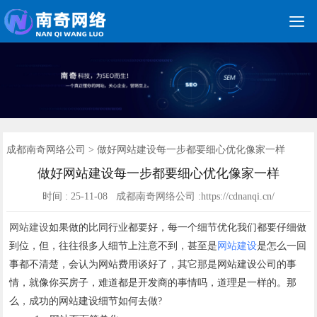

关键词优化
朋友圈广告
新媒体运营
网站建设
网站制作
竞价托管
网络营销
网络推广
软件开发
首页
成都南奇网络公司
>
做好网站建设每一步都要细心优化像家一样
做好网站建设每一步都要细心优化像家一样
时间 : 25-11-08 成都南奇网络公司 :https://cdnanqi.cn/
网站建设
如果做的比同行业都要好，每一个细节优化我们都要仔细做
到位，但，往往很多人细节上注意不到，甚至是
网站建设
是怎么一回
事都不清楚，会认为网站费用谈好了，其它那是网站建设公司的事
情，就像你买房子，难道都是开发商的事情吗，道理是一样的。那
么，成功的网站建设细节如何去做?